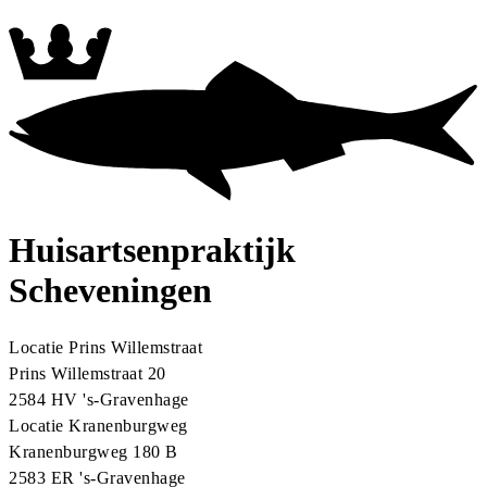
Algemeen
Huisbezoek
Assistente
spreekuur
Bloedafname
Urinecontrole
Praktijkondersteuner -
Somatiek
POH - Ouderenzorg
POH - GGZ
POH -
Bewegen
POH - Jeugd
Gynaecologische echo
Echo
spreekuur
KNO spreekuur
Diëtiste
Contact
Telefonisch spreekuur
E-consult
Huisartsenpraktijk
Scheveningen
Locatie Prins Willemstraat
Prins Willemstraat 20
2584 HV
's-Gravenhage
Locatie Kranenburgweg
Kranenburgweg 180 B
2583 ER
's-Gravenhage