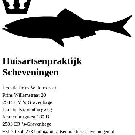
Algemeen
Huisbezoek
Assistente
spreekuur
Bloedafname
Urinecontrole
Praktijkondersteuner -
Somatiek
POH - Ouderenzorg
POH - GGZ
POH -
Bewegen
POH - Jeugd
Gynaecologische echo
Echo
spreekuur
KNO spreekuur
Diëtiste
Contact
Telefonisch spreekuur
E-consult
Huisartsenpraktijk
Scheveningen
Locatie Prins Willemstraat
Prins Willemstraat 20
2584 HV
's-Gravenhage
Locatie Kranenburgweg
Kranenburgweg 180 B
2583 ER
's-Gravenhage
+31 70 350 2737
info@huisartsenpraktijk-scheveningen.nl