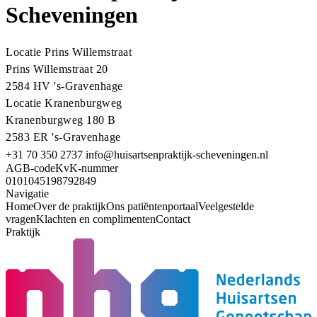
Scheveningen
Locatie Prins Willemstraat
Prins Willemstraat 20
2584 HV
's-Gravenhage
Locatie Kranenburgweg
Kranenburgweg 180 B
2583 ER
's-Gravenhage
+31 70 350 2737
info@huisartsenpraktijk-scheveningen.nl
AGB-code
KvK-nummer
01010451
98792849
Navigatie
Home
Over de praktijk
Ons patiëntenportaal
Veelgestelde
vragen
Klachten en complimenten
Contact
Praktijk