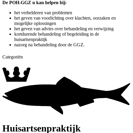
De POH-GGZ u kan helpen bij:
het verhelderen van problemen
het geven van voorlichting over klachten, oorzaken en
mogelijke oplossingen
het geven van advies over behandeling en verwijzing
kortdurende behandeling of begeleiding in de
huisartsenpraktijk
nazorg na behandeling door de GGZ.
Categoriën
Algemeen
Huisbezoek
Assistente
spreekuur
Bloedafname
Urinecontrole
Praktijkondersteuner -
Somatiek
POH - Ouderenzorg
POH - GGZ
POH -
Bewegen
POH - Jeugd
Gynaecologische echo
Echo
spreekuur
KNO spreekuur
Diëtiste
Contact
Telefonisch spreekuur
E-consult
Huisartsenpraktijk